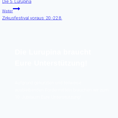
Die 5. Lurupina
Weiter
Zirkusfestival voraus: 20.-22.8.
Die Lurupina braucht
Eure Unterstützung!
Aufgrund gekürzten und teilweise
ausbleibenden Fördermitteln brauchen wir zum
10. Jubiläum Eure Unterstützung!