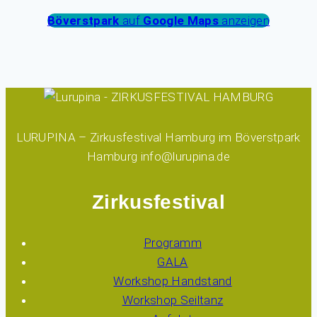
Böverstpark
auf
Google Maps
anzeigen
LURUPINA – Zirkusfestival Hamburg im Böverstpark
Hamburg info@lurupina.de
Zirkusfestival
Programm
GALA
Workshop Handstand
Workshop Seiltanz