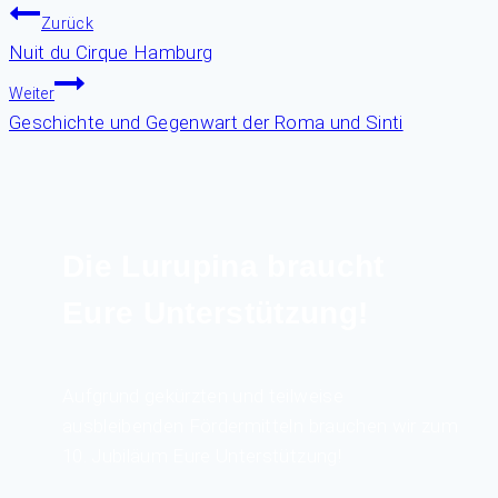
Zurück
Nuit du Cirque Hamburg
Weiter
Geschichte und Gegenwart der Roma und Sinti
Die Lurupina braucht
Eure Unterstützung!
Aufgrund gekürzten und teilweise
ausbleibenden Fördermitteln brauchen wir zum
10. Jubiläum Eure Unterstützung!