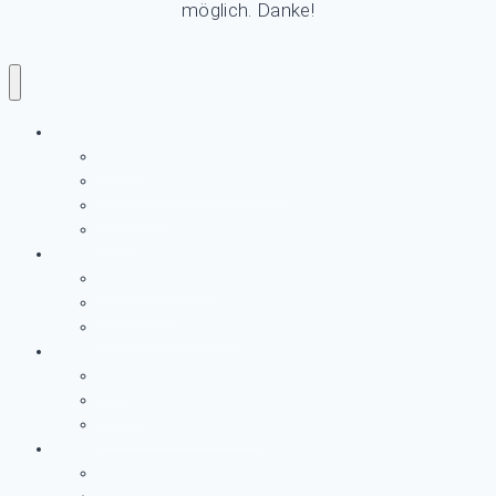
möglich. Danke!
LURUPINA
Archiv
Förderer und Unterstützer
Supporter
Team
Programm
Programm-2026
GALA 2026
Miteinander im Park
Aktuelles
Blog
Presse
Newsletter Anmeldung
Kontakt
Kontaktformular