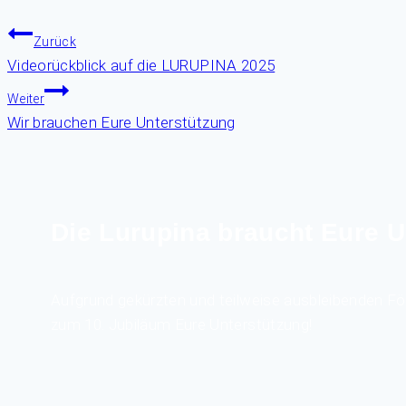
Zurück
Videorückblick auf die LURUPINA 2025
Weiter
Wir brauchen Eure Unterstützung
Die Lurupina braucht Eure U
Aufgrund gekürzten und teilweise ausbleibenden Fö
zum 10. Jubiläum Eure Unterstützung!