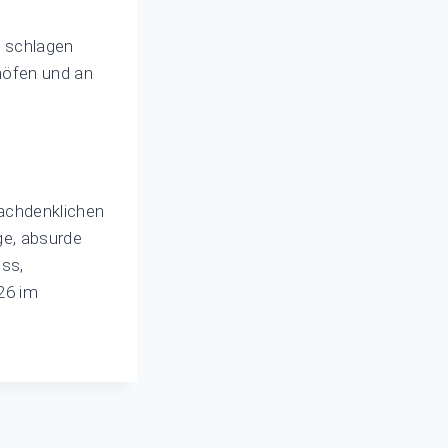
n schlagen
nhöfen und an
nachdenklichen
ge, absurde
oss,
026 im