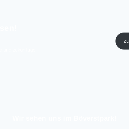
sen!
zu
e und zukünftige
Wir sehen uns im Böverstpark!