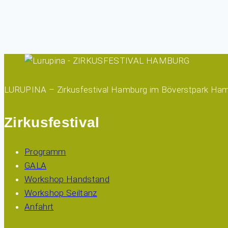
LURUPINA – Zirkusfestival Hamburg im Böverstpark Ham
Zirkusfestival
Programm
GALA
Workshop Handstand
Workshop Seiltanz
Anfahrt