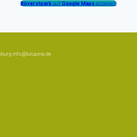
Böverstpark
auf
Google Maps
anzeigen
burg info@lurupina.de