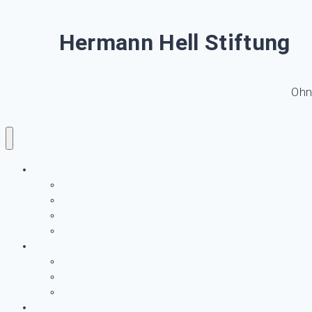
Hermann Hell Stiftung
Ohn
LURUPINA
Archiv
Förderer und Unterstützer
Supporter
Team
Programm
Programm-2026
GALA 2026
Miteinander im Park
Aktuelles