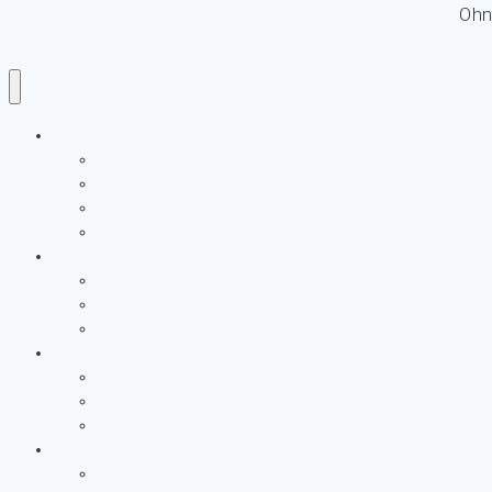
Ohn
LURUPINA
Archiv
Förderer und Unterstützer
Supporter
Team
Programm
Programm-2026
GALA 2026
Miteinander im Park
Aktuelles
Blog
Presse
Newsletter Anmeldung
Kontakt
Kontaktformular