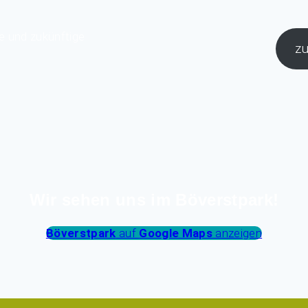
e und zukünftige
zu
Wir sehen uns im Böverstpark!
Böverstpark
auf
Google Maps
anzeigen