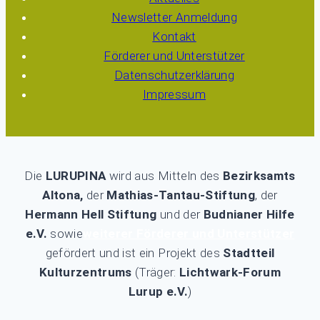
Newsletter Anmeldung
Kontakt
Förderer und Unterstützer
Datenschutzerklärung
Impressum
Die
LURUPINA
wird aus Mitteln des
Bezirksamts
Altona,
der
Mathias-Tantau-Stiftung
, der
Hermann Hell Stiftung
und der
Budnianer Hilfe
e.V.
sowie
weiterer Förderer und Unterstützer
gefördert und ist ein Projekt des
Stadtteil
Kulturzentrums
(Träger:
Lichtwark-Forum
Lurup e.V.
)