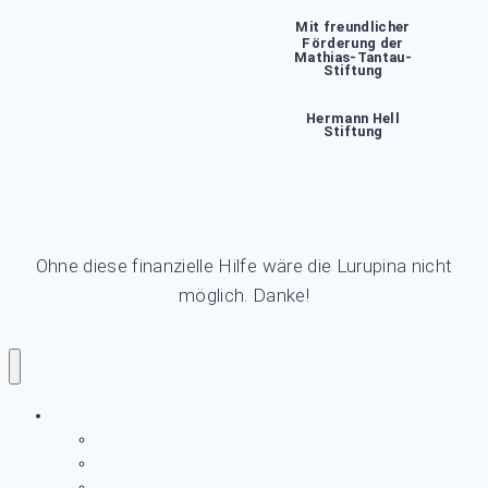
Mit freundlicher
Förderung der
Mathias-Tantau-
Stiftung
Hermann Hell
Stiftung
Ohne diese finanzielle Hilfe wäre die Lurupina nicht
möglich. Danke!
LURUPINA
Archiv
Förderer und Unterstützer
Supporter