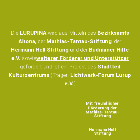
Die
LURUPINA
wird aus Mitteln des
Bezirksamts
Altona,
der
Mathias-Tantau-Stiftung
, der
Hermann Hell Stiftung
und der
Budnianer Hilfe
e.V.
sowie
weiterer Förderer und Unterstützer
gefördert und ist ein Projekt des
Stadtteil
Kulturzentrums
(Träger:
Lichtwark-Forum Lurup
e.V.
)
Mit freundlicher
Förderung der
Mathias-Tantau-
Stiftung
Hermann Hell
Stiftung