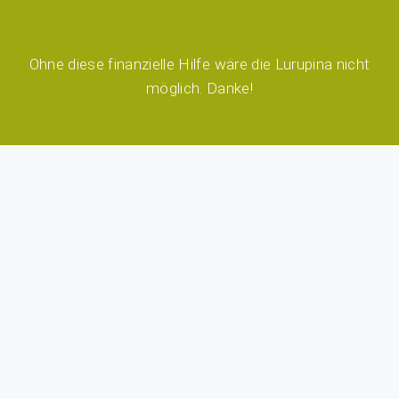
Ohne diese finanzielle Hilfe wäre die Lurupina nicht
möglich. Danke!
LURUPINA
Archiv
Förderer und Unterstützer
Supporter
Team
Programm
Programm-2026
GALA 2026
Miteinander im Park
Aktuelles
Blog