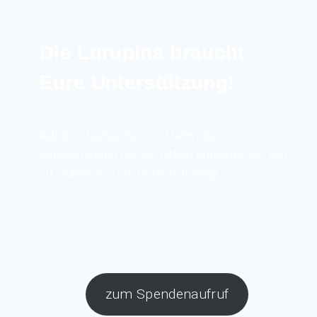
Die Lurupina braucht
Eure Unterstützung!
Aufgrund gekürzten und teilweise
ausbleibenden Fördermitteln brauchen wir zum
10. Jubiläum Eure Unterstützung!
zum Spendenaufruf