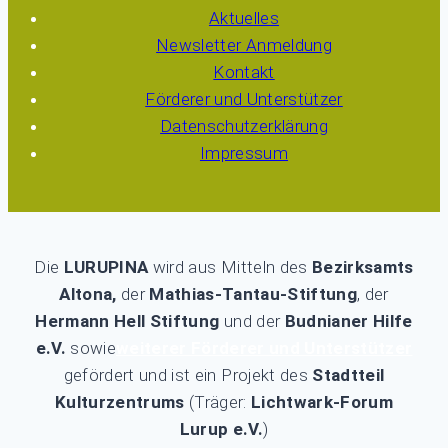
Aktuelles
Newsletter Anmeldung
Kontakt
Förderer und Unterstützer
Datenschutzerklärung
Impressum
Die
LURUPINA
wird aus Mitteln des
Bezirksamts
Altona,
der
Mathias-Tantau-Stiftung
, der
Hermann Hell Stiftung
und der
Budnianer Hilfe
e.V.
sowie
weiterer Förderer und Unterstützer
gefördert und ist ein Projekt des
Stadtteil
Kulturzentrums
(Träger:
Lichtwark-Forum
Lurup e.V.
)