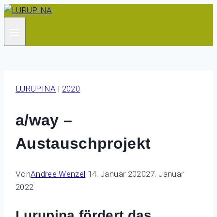
Zum
Inhalt
springen
LURUPINA
|
2020
a/way –
Austauschprojekt
Von
Andree Wenzel
14. Januar 2020
27. Januar
2022
Lurupina fördert das